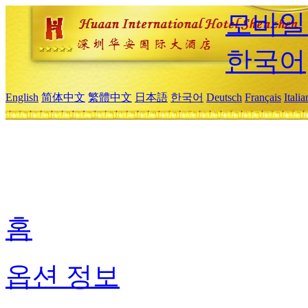
모바일
한국어
English
简体中文
繁體中文
日本語
한국어
Deutsch
Français
Itali
홈
옵션 정보