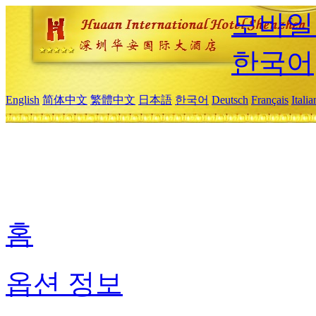
모바일
한국어
English
简体中文
繁體中文
日本語
한국어
Deutsch
Français
Itali
홈
옵션 정보