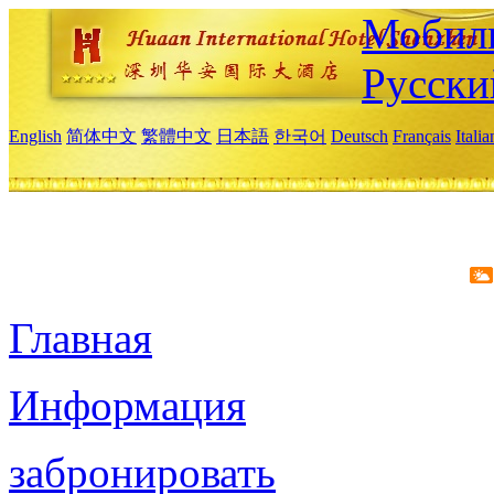
Мобиль
Русски
English
简体中文
繁體中文
日本語
한국어
Deutsch
Français
Itali
Главная
Информация
забронировать