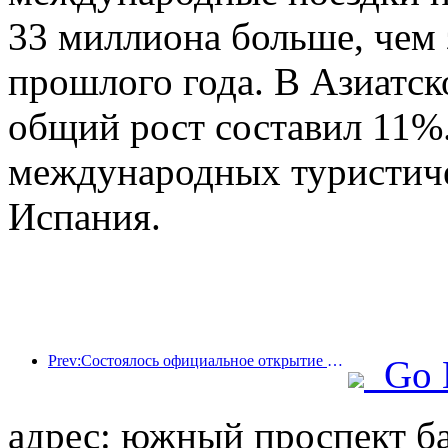
33 миллиона больше, чем
прошлого года. В Азиатс
общий рост составил 11%
международных туристич
Испания.
Prev:Состоялось официальное открытие четырех культурных объектов, включая недавно построенный «Зал поэзии Цзиньлин» в живописном районе озера Сюаньу в Нанкине.
Go 
адрес: южный проспект ба