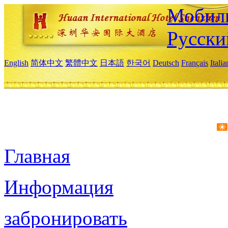
Мобиль
Русски
English
简体中文
繁體中文
日本語
한국어
Deutsch
Français
Itali
Главная
Информация
забронировать