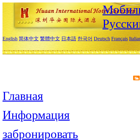
Мобиль
Русски
English
简体中文
繁體中文
日本語
한국어
Deutsch
Français
Itali
Главная
Информация
забронировать