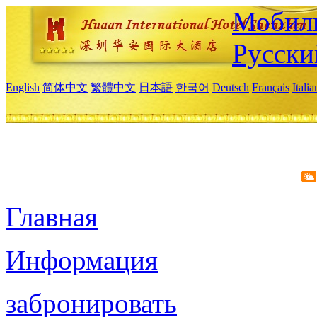
Мобиль
Русски
English
简体中文
繁體中文
日本語
한국어
Deutsch
Français
Itali
Главная
Информация
забронировать