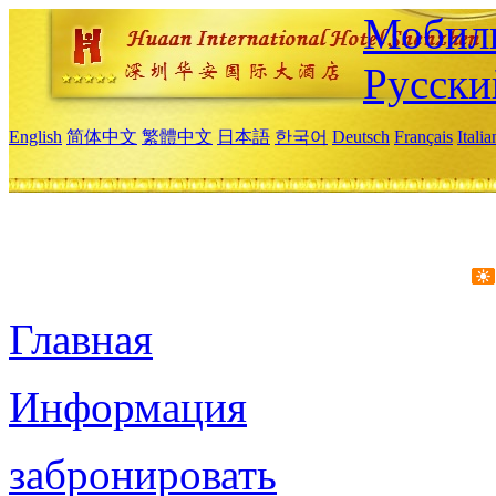
Мобиль
Русски
English
简体中文
繁體中文
日本語
한국어
Deutsch
Français
Itali
Главная
Информация
забронировать