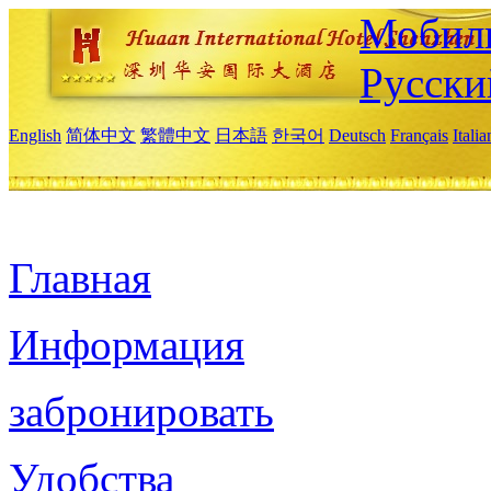
Мобиль
Русски
English
简体中文
繁體中文
日本語
한국어
Deutsch
Français
Itali
Главная
Информация
забронировать
Удобства