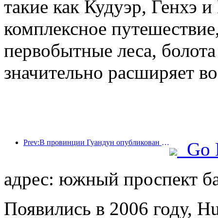
такие как Кудуэр, Генхэ и
комплексное путешествие,
первобытные леса, болота
значительно расширяет во
Prev:В провинции Гуандун опубликован план расширения мощностей сферы услуг для превращения Большого залива в туристический центр мирового класса.
Go 
адрес: южный проспект ба
Появились в 2006 году, Hua