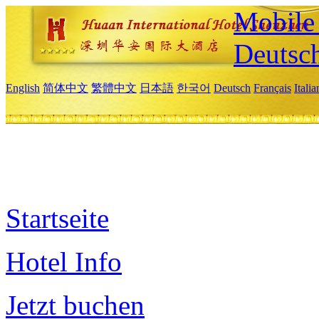
Mobile 
Deutsc
English
简体中文
繁體中文
日本語
한국어
Deutsch
Français
Itali
Startseite
Hotel Info
Jetzt buchen