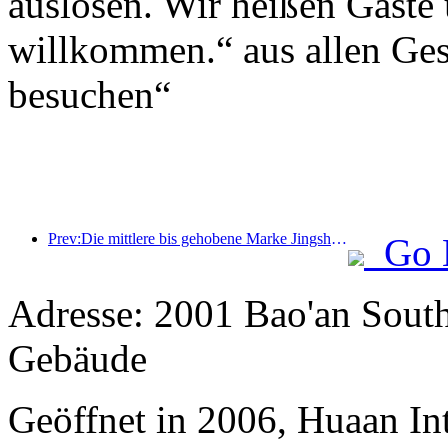
auslösen. Wir heißen Gäste
willkommen.“ aus allen Gese
besuchen“
Prev:Die mittlere bis gehobene Marke Jingsheng Hotel sticht offiziell in See und eröffnet ein neues Modell der Integration von E-Sport, Kultur und Tourismus
Go 
Adresse: 2001 Bao'an Sout
Gebäude
Geöffnet in 2006, Huaan In