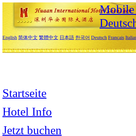
Mobile 
Deutsc
English
简体中文
繁體中文
日本語
한국어
Deutsch
Français
Itali
Startseite
Hotel Info
Jetzt buchen