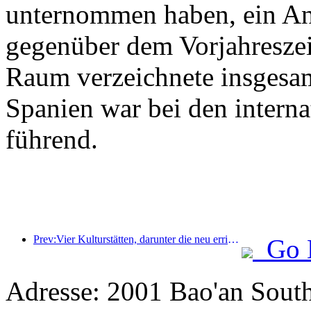
unternommen haben, ein An
gegenüber dem Vorjahreszeit
Raum verzeichnete insgesa
Spanien war bei den intern
führend.
Prev:Vier Kulturstätten, darunter die neu errichtete „Jinling Poetry Hall“ im malerischen Gebiet des Xuanwu-Sees in Nanjing, wurden offiziell eröffnet.
Go 
Adresse: 2001 Bao'an Sout