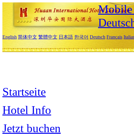
Mobile 
Deutsc
English
简体中文
繁體中文
日本語
한국어
Deutsch
Français
Itali
Startseite
Hotel Info
Jetzt buchen