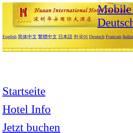
Mobile 
Deutsc
English
简体中文
繁體中文
日本語
한국어
Deutsch
Français
Itali
Startseite
Hotel Info
Jetzt buchen