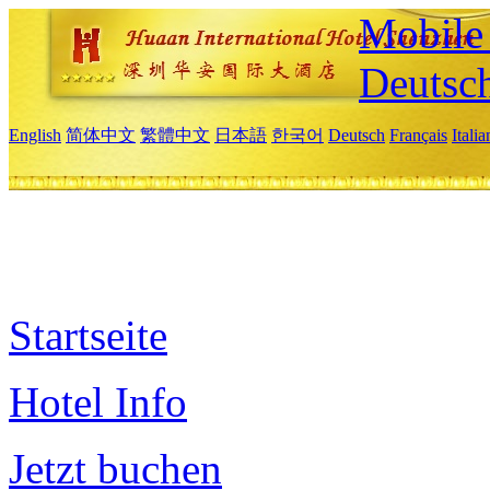
Mobile 
Deutsc
English
简体中文
繁體中文
日本語
한국어
Deutsch
Français
Itali
Startseite
Hotel Info
Jetzt buchen