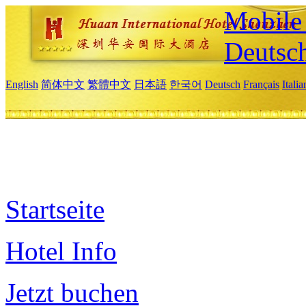
Mobile 
Deutsc
English
简体中文
繁體中文
日本語
한국어
Deutsch
Français
Itali
Startseite
Hotel Info
Jetzt buchen