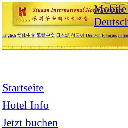
Mobile 
Deutsc
English
简体中文
繁體中文
日本語
한국어
Deutsch
Français
Itali
Startseite
Hotel Info
Jetzt buchen