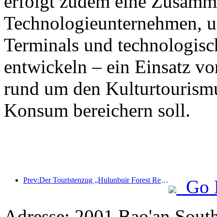
erfolgt zudem eine Zusamm
Technologieunternehmen, 
Terminals und technologisc
entwickeln – ein Einsatz vo
rund um den Kulturtourism
Konsum bereichern soll.
Prev:Der Touristenzug „Hulunbuir Forest Rendezvous - Daxinganling Express - Starlight Train - Tianyi Journey“ tritt seine Jungfernfahrt an.
Go 
Adresse: 2001 Bao'an Sout