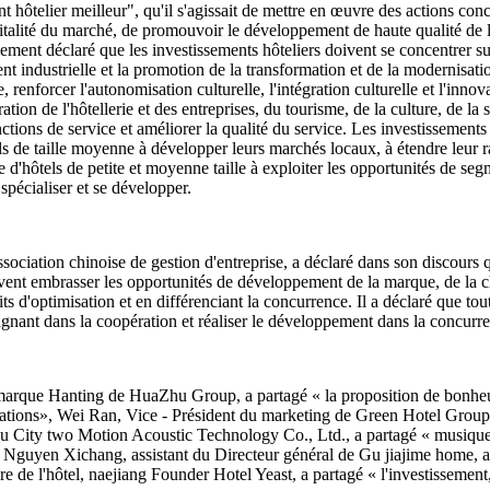
t hôtelier meilleur", qu'il s'agissait de mettre en œuvre des actions co
 vitalité du marché, de promouvoir le développement de haute qualité de l
alement déclaré que les investissements hôteliers doivent se concentrer s
 industrielle et la promotion de la transformation et de la modernisatio
enforcer l'autonomisation culturelle, l'intégration culturelle et l'innovat
ion de l'hôtellerie et des entreprises, du tourisme, de la culture, de la s
nctions de service et améliorer la qualité du service. Les investissements
ls de taille moyenne à développer leurs marchés locaux, à étendre leur r
 d'hôtels de petite et moyenne taille à exploiter les opportunités de segm
e spécialiser et se développer.
ssociation chinoise de gestion d'entreprise, a déclaré dans son discours
vent embrasser les opportunités de développement de la marque, de la ch
d'optimisation et en différenciant la concurrence. Il a déclaré que toutes
agnant dans la coopération et réaliser le développement dans la concurr
arque Hanting de HuaZhu Group, a partagé « la proposition de bonheur
ations», Wei Ran, Vice - Président du marketing de Green Hotel Group, 
ngdu City two Motion Acoustic Technology Co., Ltd., a partagé « musi
urs », Nguyen Xichang, assistant du Directeur général de Gu jiajime home
re de l'hôtel, naejiang Founder Hotel Yeast, a partagé « l'investissement