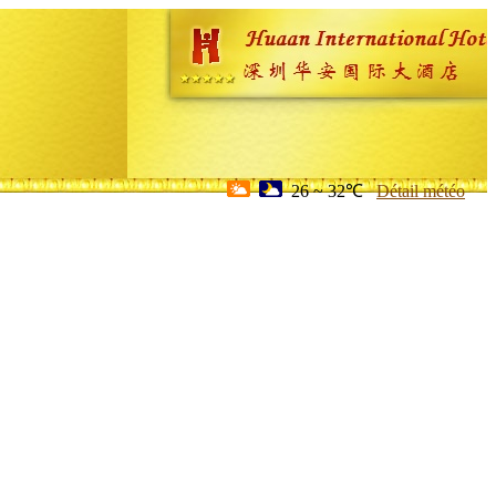
26 ~ 32℃
Détail météo