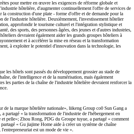
ncrètes pour mettre en œuvre les exigences de réforme globale et
'industrie hôtelière, d'augmenter continuellement l'offre de services de
ur la construction d'une plate - forme d'offre et de demande pour la
n de l'industrie hôtelière. Deuxièmement, l'investissement hôtelier
ion, approfondir le tourisme culturel et l'intégration stylistique et
anté, des sports, des personnes âgées, des jeunes et d'autres industries,
 hôteliers devraient également aider les grands groupes hôteliers à
ayonnement et à accélérer la mise en réseau et la transformation
ent, à exploiter le potentiel d'innovation dans la technologie, les
 que les hôtels sont passés du développement grossier au stade de
aîne, de l'intelligence et de la numérisation, mais également
 les parties de la chaîne de l'industrie hôtelière devraient renforcer la
ence.
 de la marque hôtelière nationale», liikeng Group co0 Sun Gang a
a partagé « la transformation de l'industrie de l'hébergement en
que et pelle»; Zhou Rong, PDG du Groupe tuyue, a partagé « comment
, a partagé « Gu jiajime Home aide à créer un système de chaîne
, l'entrepreneuriat est un mode de vie ».