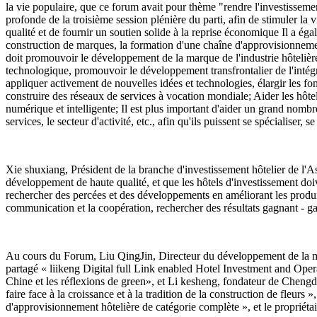
la vie populaire, que ce forum avait pour thème "rendre l'investissemen
profonde de la troisième session plénière du parti, afin de stimuler la
qualité et de fournir un soutien solide à la reprise économique Il a ég
construction de marques, la formation d'une chaîne d'approvisionnement
doit promouvoir le développement de la marque de l'industrie hôtelière, r
technologique, promouvoir le développement transfrontalier de l'intégrat
appliquer activement de nouvelles idées et technologies, élargir les fo
construire des réseaux de services à vocation mondiale; Aider les hôte
numérique et intelligente; Il est plus important d'aider un grand nombre
services, le secteur d'activité, etc., afin qu'ils puissent se spécialiser, s
Xie shuxiang, Président de la branche d'investissement hôtelier de l'A
développement de haute qualité, et que les hôtels d'investissement doi
rechercher des percées et des développements en améliorant les produits 
communication et la coopération, rechercher des résultats gagnant - g
Au cours du Forum, Liu QingJin, Directeur du développement de la m
partagé « liikeng Digital full Link enabled Hotel Investment and Oper
Chine et les réflexions de green», et Li kesheng, fondateur de Che
faire face à la croissance et à la tradition de la construction de fle
d'approvisionnement hôtelière de catégorie complète », et le propriétai