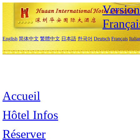
Versio
Françai
English
简体中文
繁體中文
日本語
한국어
Deutsch
Français
Itali
Accueil
Hôtel Infos
Réserver