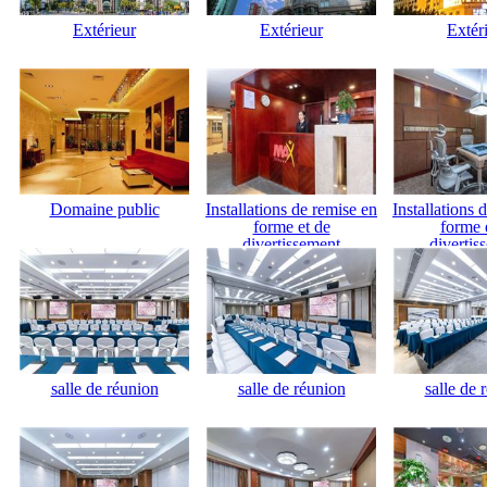
Extérieur
Extérieur
Extér
Domaine public
Installations de remise en
Installations 
forme et de
forme 
divertissement
divertis
salle de réunion
salle de réunion
salle de 