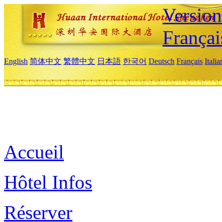
Versio
Françai
English
简体中文
繁體中文
日本語
한국어
Deutsch
Français
Itali
Accueil
Hôtel Infos
Réserver