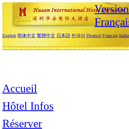
Versio
Françai
English
简体中文
繁體中文
日本語
한국어
Deutsch
Français
Itali
Accueil
Hôtel Infos
Réserver