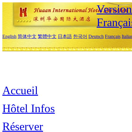
Versio
Françai
English
简体中文
繁體中文
日本語
한국어
Deutsch
Français
Itali
Accueil
Hôtel Infos
Réserver