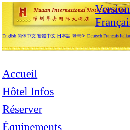
Versio
Françai
English
简体中文
繁體中文
日本語
한국어
Deutsch
Français
Itali
Accueil
Hôtel Infos
Réserver
Équipements