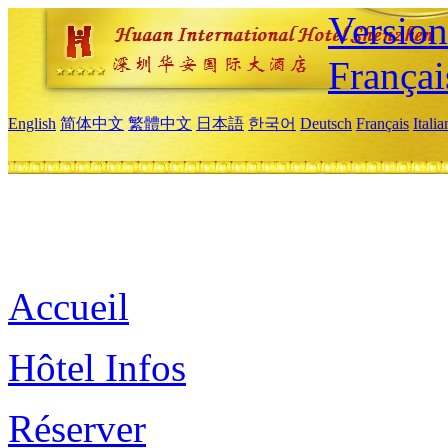
Versio
Françai
English
简体中文
繁體中文
日本語
한국어
Deutsch
Français
Itali
Accueil
Hôtel Infos
Réserver