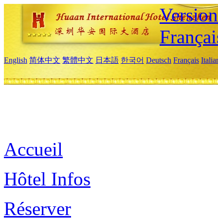
Versio
Françai
English
简体中文
繁體中文
日本語
한국어
Deutsch
Français
Itali
Accueil
Hôtel Infos
Réserver