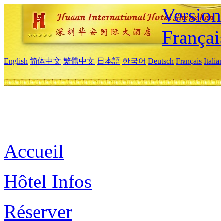
Versio
Françai
English
简体中文
繁體中文
日本語
한국어
Deutsch
Français
Itali
Accueil
Hôtel Infos
Réserver