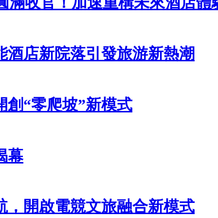
沙龍圓滿收官！加速重構未來酒店體
能酒店新院落引發旅游新熱潮
創“零爬坡”新模式
揭幕
航，開啟電競文旅融合新模式