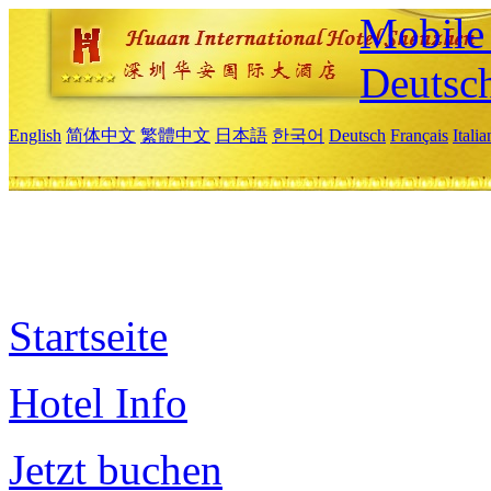
Mobile 
Deutsc
English
简体中文
繁體中文
日本語
한국어
Deutsch
Français
Itali
Startseite
Hotel Info
Jetzt buchen