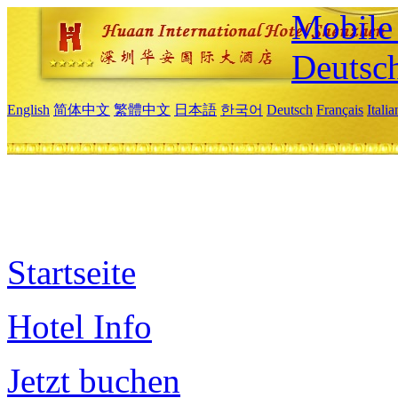
Mobile 
Deutsc
English
简体中文
繁體中文
日本語
한국어
Deutsch
Français
Itali
Startseite
Hotel Info
Jetzt buchen