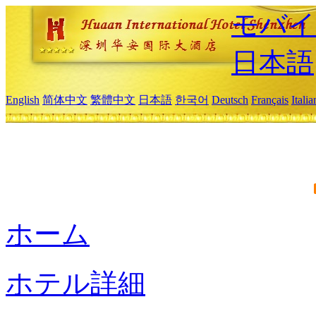
モバイ
日本語
English
简体中文
繁體中文
日本語
한국어
Deutsch
Français
Itali
ホーム
ホテル詳細