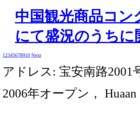
中国観光商品コン
にて盛況のうちに
1
2
3
4
5
6
7
8
9
10
Next
アドレス: 宝安南路200
2006年オープン， Huaan Inter