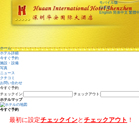
モバイル版
日本語
English
简体中文
繁體
ホーム
ホテル詳細
今すぐ予約
施設・設備
写真
ニュース
クチコミ
お問い合わせ
今すぐ予約
チェックイン:
チェックアウト:
ホテルマップ
今すぐ予約
最初に設定
チェックイン
と
チェックアウト
！