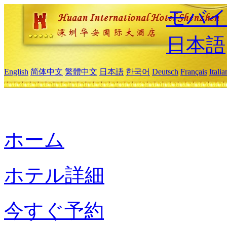
モバイ
日本語
English
简体中文
繁體中文
日本語
한국어
Deutsch
Français
Itali
ホーム
ホテル詳細
今すぐ予約