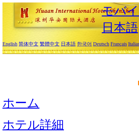
モバイ
日本語
English
简体中文
繁體中文
日本語
한국어
Deutsch
Français
Itali
ホーム
ホテル詳細