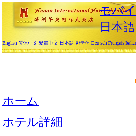
モバイ
日本語
English
简体中文
繁體中文
日本語
한국어
Deutsch
Français
Itali
ホーム
ホテル詳細