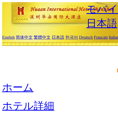
モバイ
日本語
English
简体中文
繁體中文
日本語
한국어
Deutsch
Français
Itali
ホーム
ホテル詳細