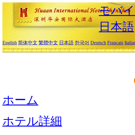
モバイ
日本語
English
简体中文
繁體中文
日本語
한국어
Deutsch
Français
Itali
ホーム
ホテル詳細