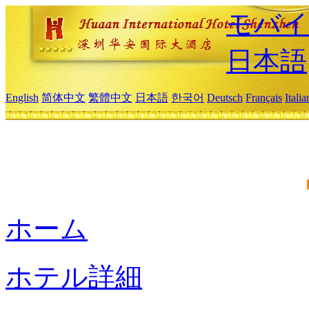
モバイ
日本語
English
简体中文
繁體中文
日本語
한국어
Deutsch
Français
Itali
ホーム
ホテル詳細