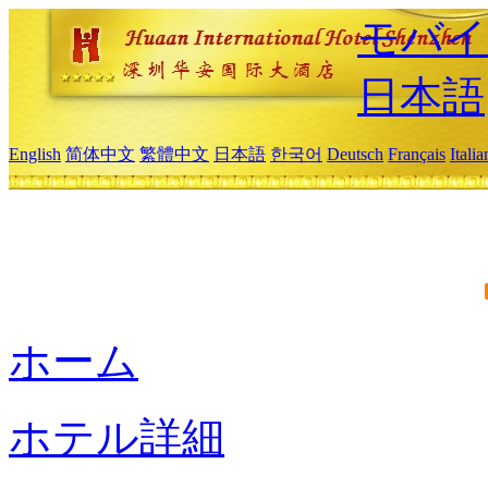
モバイ
日本語
English
简体中文
繁體中文
日本語
한국어
Deutsch
Français
Itali
ホーム
ホテル詳細