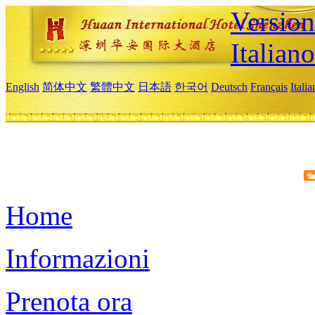
Version
Italiano
English
简体中文
繁體中文
日本語
한국어
Deutsch
Français
Itali
Home
Informazioni
Prenota ora