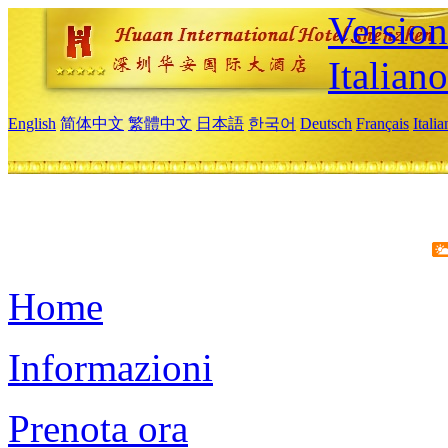
Version
Italiano
English
简体中文
繁體中文
日本語
한국어
Deutsch
Français
Itali
Home
Informazioni
Prenota ora