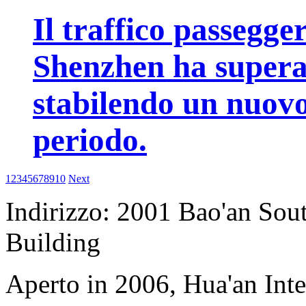
Il traffico passegge
Shenzhen ha superat
stabilendo un nuovo
periodo.
1
2
3
4
5
6
7
8
9
10
Next
Indirizzo: 2001 Bao'an Sou
Building
Aperto in 2006, Hua'an Int