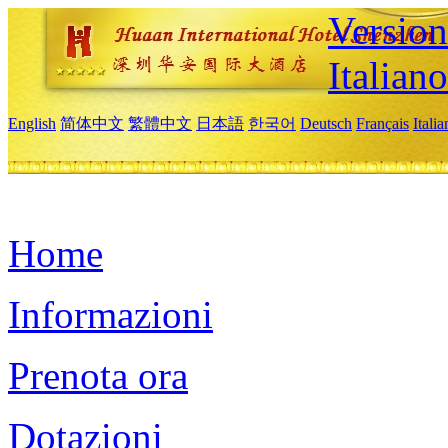
Version
Italiano
English
简体中文
繁體中文
日本語
한국어
Deutsch
Français
Itali
Home
Informazioni
Prenota ora
Dotazioni