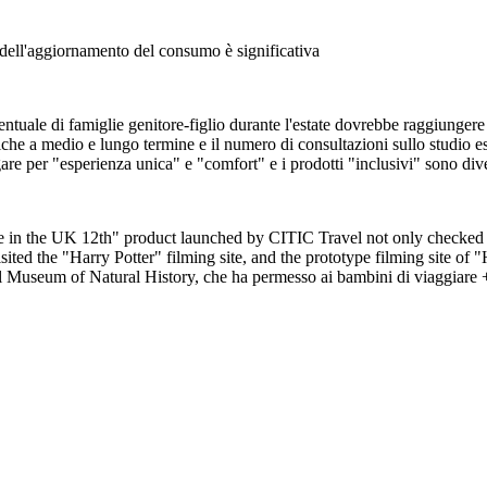
a dell'aggiornamento del consumo è significativa
entuale di famiglie genitore-figlio durante l'estate dovrebbe raggiungere 
he a medio e lungo termine e il numero di consultazioni sullo studio esti
re per "esperienza unica" e "comfort" e i prodotti "inclusivi" sono diven
 in the UK 12th" product launched by CITIC Travel not only checked in 
ted the "Harry Potter" filming site, and the prototype filming site of 
l Museum of Natural History, che ha permesso ai bambini di viaggiare +