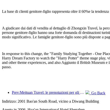
La base di clienti genitore-figlio rappresenta oltre il 60%e la tendenz
A giudicare dai dati di vendita al dettaglio di Zhongxin Travel, la perc
persone genitore-figlio hanno una forte domanda di destinazioni turistic
modo significativo. Le famiglie genitore-figlio sono più disposte a paga
In response to this change, the "Family Studying Together - One Place
Harry Dream Factory to watch the "Harry Potter" theme stage play, visi
and other theme experiences, and also Aggiunto il British Museum e i
passo.
Prev:Meituan Travel: le prenotazioni per gli hotel di lusso nelle contee durante il Dragon Boat Festival sono elevate, con le famiglie con bambini che diventano la forza principale
Go Back
Indirizzo: 2001 Bao'an South Road, vicino a Diwang Building
Aperto in 2006, Hua'an International Hotel Shenzhen.