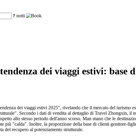
?
notti
endenza dei viaggi estivi: base di 
denza dei viaggi estivi 2025", rivelando che il mercato del turismo esti
turale". Secondo i dati di vendita al dettaglio di Travel Zhongxin, il n
petto allo stesso periodo dell'anno scorso. Man mano che le destinazioni 
ate più "calda". Inoltre, la proporzione della base di clienti genitore-fi
ta del recupero al potenziamento strutturale.