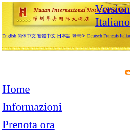
Version
Italiano
English
简体中文
繁體中文
日本語
한국어
Deutsch
Français
Itali
Home
Informazioni
Prenota ora