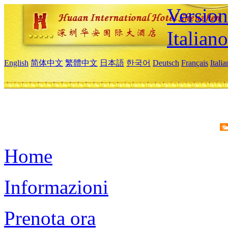
Version
Italiano
English
简体中文
繁體中文
日本語
한국어
Deutsch
Français
Itali
Home
Informazioni
Prenota ora