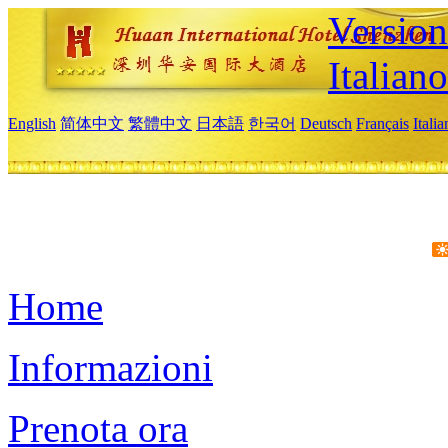
Version
Italiano
English
简体中文
繁體中文
日本語
한국어
Deutsch
Français
Itali
Home
Informazioni
Prenota ora