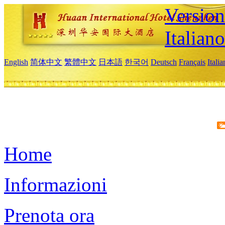
Version
Italiano
English
简体中文
繁體中文
日本語
한국어
Deutsch
Français
Itali
Home
Informazioni
Prenota ora