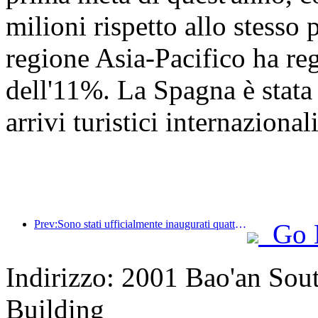
milioni rispetto allo stesso
regione Asia-Pacifico ha re
dell'11%. La Spagna è stata 
arrivi turistici internazionali
Prev:Sono stati ufficialmente inaugurati quattro luoghi culturali, tra cui la nuova 'Jinling Poetry Hall' nella zona panoramica del lago Xuanwu a Nanchino.
Go 
Indirizzo: 2001 Bao'an Sou
Building