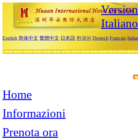
Version
Italiano
English
简体中文
繁體中文
日本語
한국어
Deutsch
Français
Itali
Home
Informazioni
Prenota ora