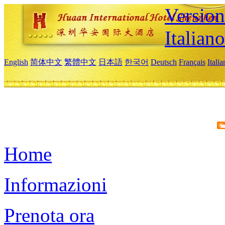
Version
Italiano
English
简体中文
繁體中文
日本語
한국어
Deutsch
Français
Itali
Home
Informazioni
Prenota ora