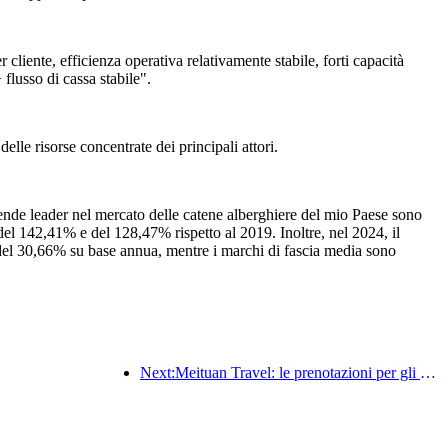
 cliente, efficienza operativa relativamente stabile, forti capacità
 flusso di cassa stabile".
delle risorse concentrate dei principali attori.
nde leader nel mercato delle catene alberghiere del mio Paese sono
del 142,41% e del 128,47% rispetto al 2019. Inoltre, nel 2024, il
 del 30,66% su base annua, mentre i marchi di fascia media sono
Next:Meituan Travel: le prenotazioni per gli hotel di lusso nelle contee durante il Dragon Boat Festival sono elevate, con le famiglie con bambini che diventano la forza principale