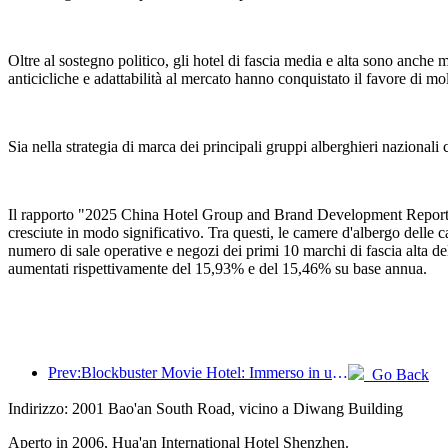
Oltre al sostegno politico, gli hotel di fascia media e alta sono anche m
anticicliche e adattabilità al mercato hanno conquistato il favore di mol
Sia nella strategia di marca dei principali gruppi alberghieri nazionali ch
Il rapporto "2025 China Hotel Group and Brand Development Report" p
cresciute in modo significativo. Tra questi, le camere d'albergo delle 
numero di sale operative e negozi dei primi 10 marchi di fascia alta 
aumentati rispettivamente del 15,93% e del 15,46% su base annua.
Prev:Blockbuster Movie Hotel: Immerso in un viaggio di luci e ombre, Blockbuster Movie Hotel definisce una nuova esperienza di viaggio
Go Back
Indirizzo: 2001 Bao'an South Road, vicino a Diwang Building
Aperto in 2006, Hua'an International Hotel Shenzhen.